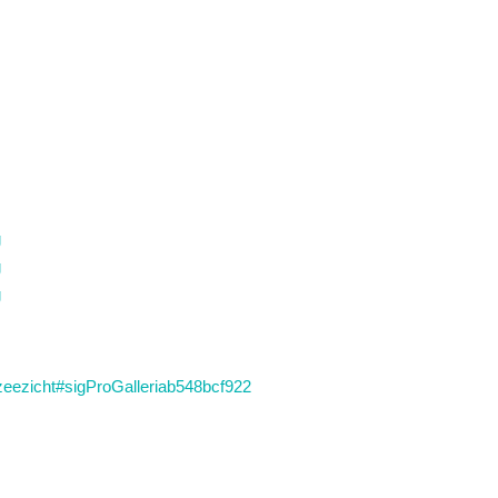
zijzeezicht#sigProGalleriab548bcf922